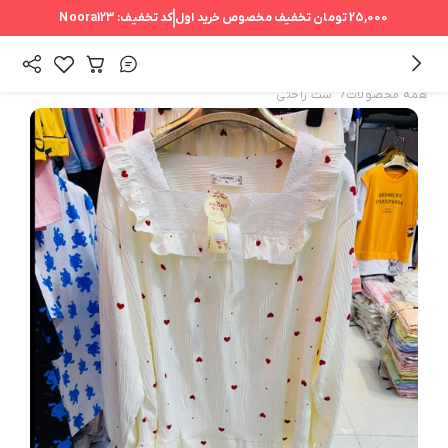
25,000 تومان
تخفیف مخصوص خرید اول
کد تخفیف:
Noora123
/
همه محصولات
ست راحتی