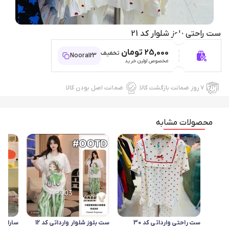
ست راحتی بلوز شلوار کد 21
25,000 تومان
تخفیف
Noora123
مخصوص اولین خرید
۷ روز ضمانت بازگشت کالا
ضمانت اصل بودن کالا
محصولات مشابه
ست راحتی وارداتی کد 30
ست بلوز شلوار وارداتی کد 12
سارافون