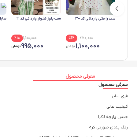
ست راحتی وارداتی کد 30
ست بلوز شلوار وارداتی کد 12
سارا
%
10
1,100,000
%
12
1,250,000
995,000
1,100,000
تومان
تومان
معرفی محصول
معرفی محصول
فری سایز
کیفیت عالی
جنس پارچه لاکرا
رنگ بندی صورتی،کرم