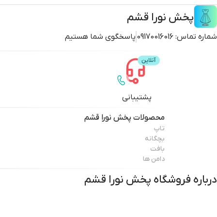
پخش نورا قشم
شماره تماس:
09170016016
پاسخگوی شما هستیم
پشتیبانی
محصولات
پخش نورا قشم
تاپ
بچگانه
بافت
دامن ها
درباره فروشگاه
پخش نورا قشم