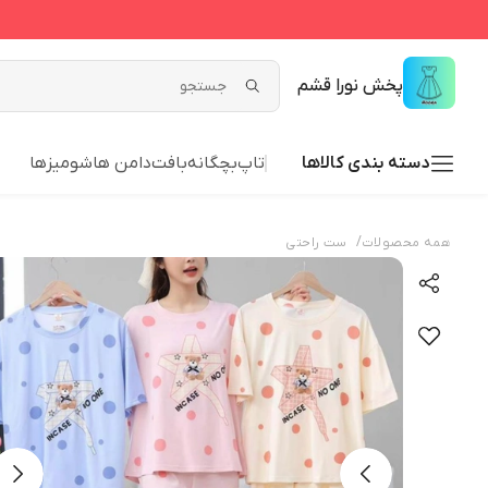
پخش نورا قشم
دسته بندی کالاها
تاپ
بچگانه
بافت
دامن ها
شومیزها
/
همه محصولات
ست راحتی