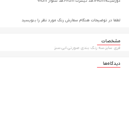
دورسینه:120cm،قد تیشرت 68cm،قد شلوار 98cm
لطفا در ‌توضیحات هنگام سفارش رنگ مورد نظر را بنویسید
مشخصات
فري سايز،سه رنگ بندي صورتي،ابي،سبز
دیدگاه‌ها