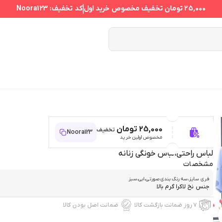
25,000 تومان
تخفیف مخصوص خرید اول
کد تخفیف:
Noora123
25,000 تومان
تخفیف
Noora123
مخصوص اولین خرید
لباس راحتی،لباس خونگی زنانه
مشخصات
فري سايز،سه رنگ بندي صورتي،ابي،سبز
جنس نخ لاكرا گرم بالا
۷ روز ضمانت بازگشت کالا
ضمانت اصل بودن کالا