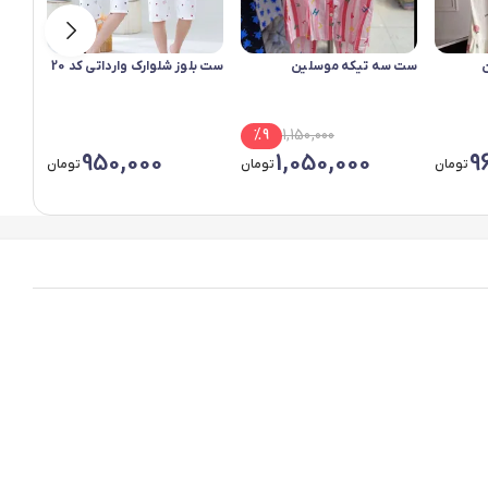
ن
ست سه تیکه موسلین
ست بلوز شلوارک وارداتی کد 20
ست بل
%
9
1,150,000
950,000
1,050,000
9
تومان
تومان
تومان